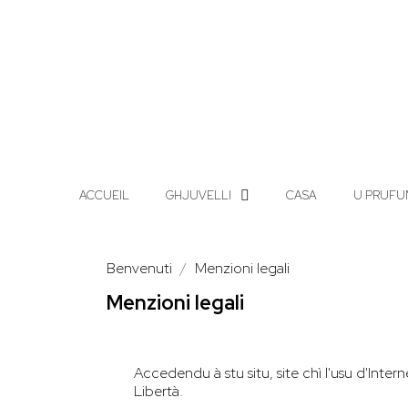
ACCUEIL
GHJUVELLI
CASA
U PRUFU
Benvenuti
Menzioni legali
Menzioni legali
Accedendu à stu situ, site chì l'usu d'Interne
Libertà.