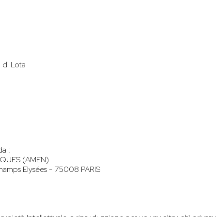
a di Lota
da :
IQUES (AMEN)
Champs Elysées - 75008 PARIS