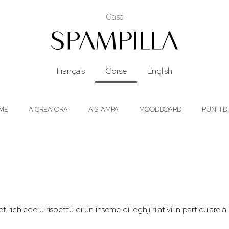
Casa
Français
Corse
English
ME
A CREATORA
A STAMPA
MOODBOARD
PUNTI D
t richiede u rispettu di un inseme di leghji rilativi in particulare à