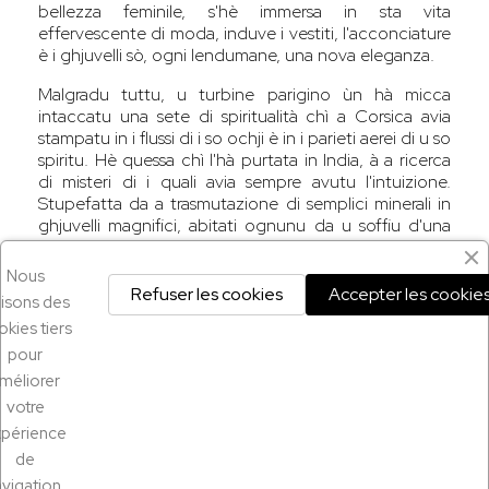
bellezza feminile, s'hè immersa in sta vita
effervescente di moda, induve i vestiti, l'acconciature
è i ghjuvelli sò, ogni lendumane, una nova eleganza.
Malgradu tuttu, u turbine parigino ùn hà micca
intaccatu una sete di spiritualità chì a Corsica avia
stampatu in i flussi di i so ochji è in i parieti aerei di u so
spiritu. Hè quessa chì l'hà purtata in India, à a ricerca
di misteri di i quali avia sempre avutu l'intuizione.
Stupefatta da a trasmutazione di semplici minerali in
ghjuvelli magnifici, abitati ognunu da u soffiu d'una
divinità, sapia, in fondu à ella, chì era nata per realizà
stu miraculu. Da tandu travaglia cun ardore è
Nous
accanimentu per chì si produca à ognuna di e so
Refuser les cookies
Accepter les cookie
ilisons des
creazioni.
kies tiers
pour
méliorer
votre
xpérience
de
vigation,