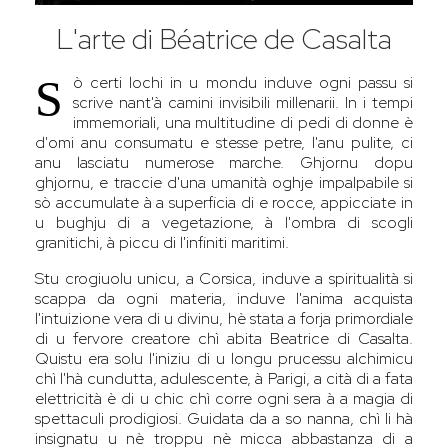
L'arte di Béatrice de Casalta
S
ò certi lochi in u mondu induve ogni passu si
scrive nant'à camini invisibili millenarii. In i tempi
immemoriali, una multitudine di pedi di donne è
d'omi anu consumatu e stesse petre, l'anu pulite, ci
anu lasciatu numerose marche. Ghjornu dopu
ghjornu, e traccie d'una umanità oghje impalpabile si
sò accumulate à a superficia di e rocce, appicciate in
u bughju di a vegetazione, à l'ombra di scogli
granitichi, à piccu di l'infiniti maritimi.
Stu crogiuolu unicu, a Corsica, induve a spiritualità si
scappa da ogni materia, induve l'anima acquista
l'intuizione vera di u divinu, hè stata a forja primordiale
di u fervore creatore chì abita Beatrice di Casalta.
Quistu era solu l'iniziu di u longu prucessu alchimicu
chì l'hà cundutta, adulescente, à Parigi, a cità di a fata
elettricità è di u chic chì corre ogni sera à a magia di
spettaculi prodigiosi. Guidata da a so nanna, chì li hà
insignatu u nè troppu nè micca abbastanza di a