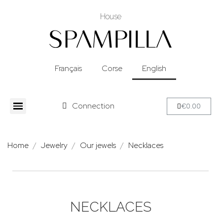
House
Français
Corse
English
Connection
€0.00
Home
Jewelry
Our jewels
Necklaces
NECKLACES