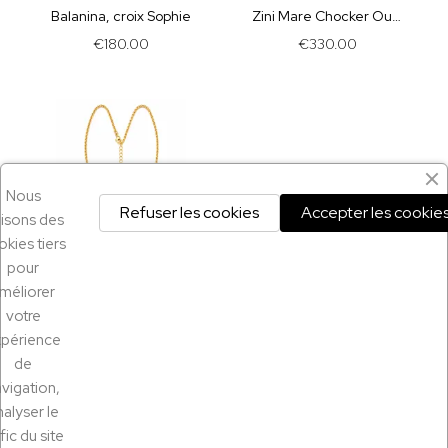
Balanina, croix Sophie
Zini Mare Chocker Oursins
€180.00
€330.00
Nous
Refuser les cookies
Accepter les cookie
ilisons des
kies tiers
pour
méliorer
Home
votre
Zini Mare, le pendentif oursin
xpérience
€250.00
de
vigation,
nalyser le
fic du site