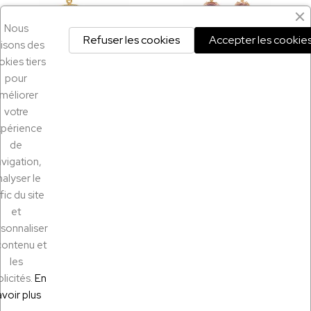
Nous
Refuser les cookies
Accepter les cookie
ilisons des
kies tiers
pour
méliorer
Home
Earrings
votre
Collection Maquis , la fougère mono boucle
Candella boucles
xpérience
€110.00
€280.00
de
vigation,
nalyser le
fic du site
et
sonnaliser
@2024 Spampilla
contenu et
les
licités.
En
avoir plus
Legal Notice
Privacy Policy
Terms and Conditions of Sale