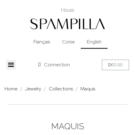
House
Français
Corse
English
Connection
€0.00
Home
Jewelry
Collections
Maquis
MAQUIS