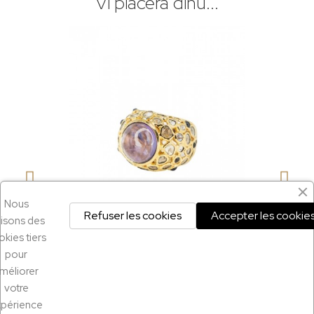
Vi piacerà dinù...
Nous
Refuser les cookies
Accepter les cookie
ilisons des
kies tiers
pour
SGUARDU RAPIDU
Bague Charles vermeil
méliorer
€ 1,150.00
votre
xpérience