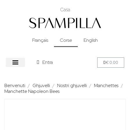
Casa
Français
Corse
English
Entra
€ 0.00
Benvenuti
Ghjuvelli
Nostri ghjuvelli
Manchettes
Manchette Napoleon Bees