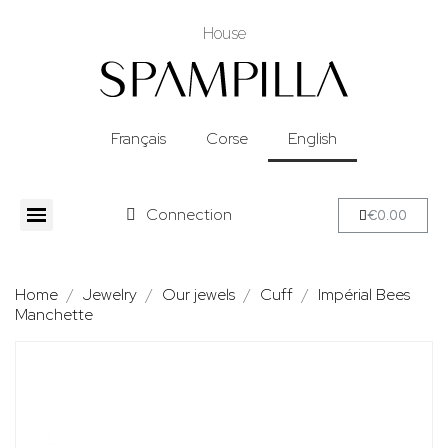
House
Français
Corse
English
Connection
€0.00
Home
Jewelry
Our jewels
Cuff
Impérial Bees
Manchette